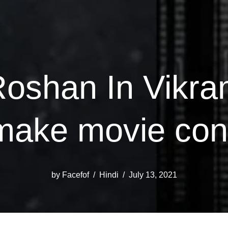
 Roshan In Vikr
ake movie con
by
Facefof
Hindi
July 13, 2021