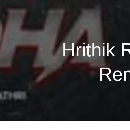
Hrithik
Rem